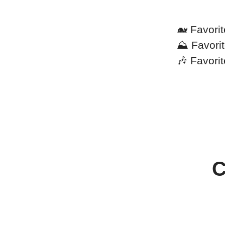
🐋 Favori
⛰️ Favorit
🎶 Favorit
C