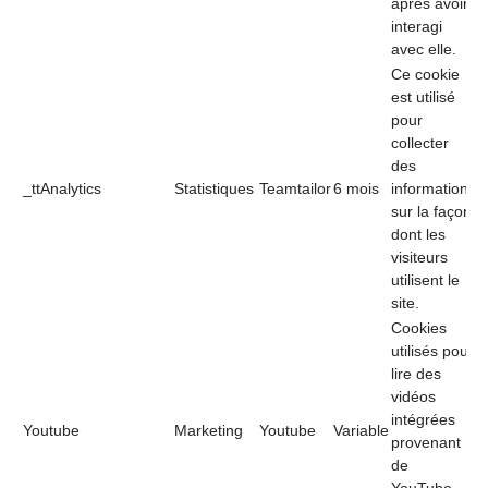
après avoir
interagi
avec elle.
Ce cookie
est utilisé
pour
collecter
des
_ttAnalytics
Statistiques
Teamtailor
6 mois
informations
sur la façon
dont les
visiteurs
utilisent le
site.
Cookies
utilisés pour
lire des
vidéos
intégrées
Youtube
Marketing
Youtube
Variable
provenant
de