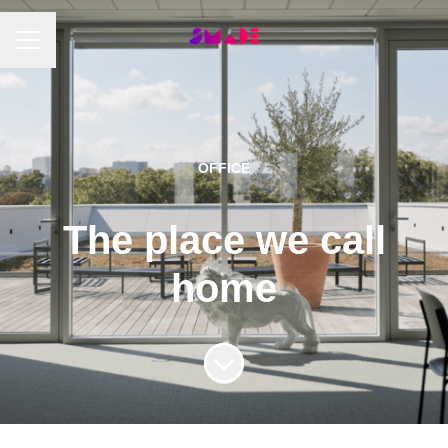
Menu carrière
OFFICE
The place we call
home
Faire défiler jusqu'au contenu