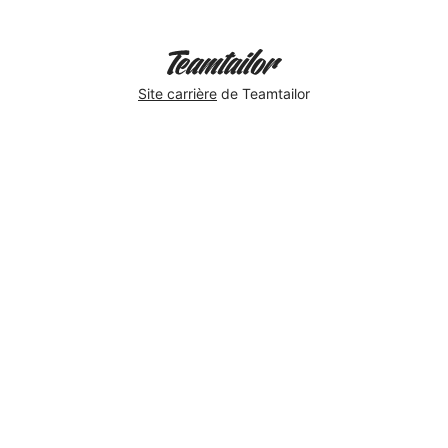
Site carrière
de Teamtailor
SMADEdays
wrap
up
✅
Marion